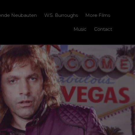
zende Neubauten
W.S. Burroughs
More Films
Music
Contact