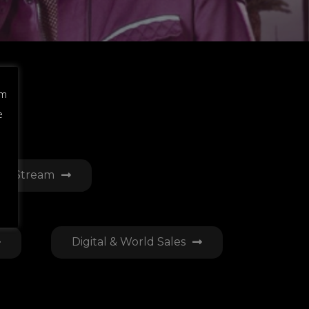
um
e
Stream
Digital & World Sales