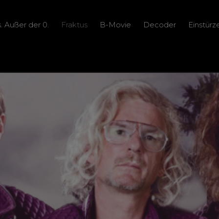
ns. Außer der 0.
Fraktus
B-Movie
Decoder
Einstür