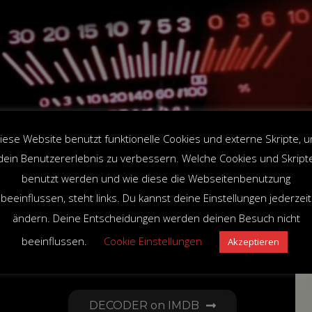
iese Website benutzt funktionelle Cookies und externe Skripte, 
dein Benutzererlebnis zu verbessern. Welche Cookies und Skript
 BluRay + Handbuch
benutzt werden und wie diese die Webseitenbenutzung
beeinflussen, steht links. Du kannst deine Einstellungen jederzeit
ändern. Deine Entscheidungen werden deinen Besuch nicht
beeinflussen.
Cookie Einstellungen
Akzeptieren
DECODER Soundtrack CD
DECODER on IMDB