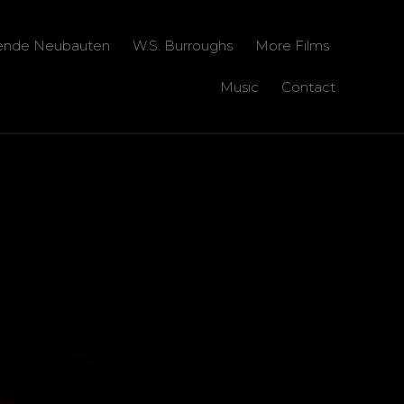
zende Neubauten
W.S. Burroughs
More Films
Music
Contact