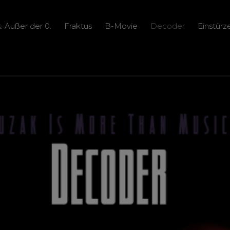
ns. Außer der 0.
Fraktus
B-Movie
Decoder
Einstür