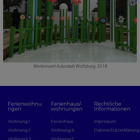
Winterevent Autostadt Wolfsburg, 2018
Ferienwohnu
Ferienhaus/-
Rechtliche
ngen
wohnungen
Informationen
Wohnung 1
Ferienhaus
Impressum
Wohnung 2
Wohnung 6
Datenschutzerklärung
Wohnung 3
Wohnung 7